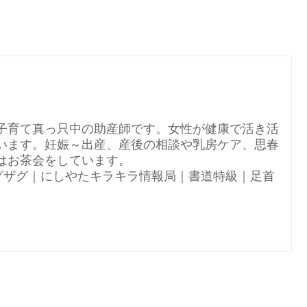
子育て真っ只中の助産師です。女性が健康で活き活
います。妊娠～出産、産後の相談や乳房ケア、思春
はお茶会をしています。
N｜ジグザグ｜にしやたキラキラ情報局｜書道特級｜足首