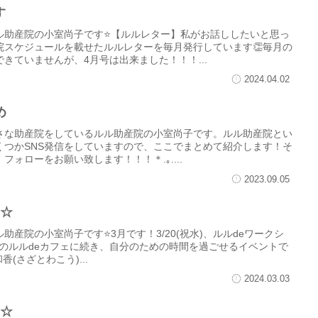
す
ル助産院の小室尚子です⭐【ルルレター】私がお話ししたいと思っ
院スケジュールを載せたルルレターを毎月発行しています👏毎月の
きていませんが、4月号は出来ました！！！...
2024.04.02
め
さな助産院をしているルル助産院の小室尚子です。ルル助産院とい
くつかSNS発信をしていますので、ここでまとめて紹介します！そ
ォローをお願い致します！！！＊.｡....
2023.09.05
す☆
産院の小室尚子です⭐3月です！3/20(祝水)、ルルdeワークシ
11月のルルdeカフェに続き、自分のための時間を過ごせるイベントで
香(さざとわこう)...
2024.03.03
す☆