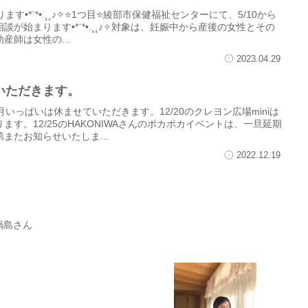
す•*¨*•.¸¸♪✧⭐1つ目⭐綾部市保健福祉センターにて、5/10から
が始まります•*¨*•.¸¸♪✧対象は、妊娠中から産後の女性とその
産師は女性の...
2023.04.29
いただきます。
いっぱいは休ませていただきます。12/20のクレヨン広場miniは
す。12/25のHAKONIWAさんのポカポカイベントは、一旦延期
またお知らせいたしま...
2022.12.19
鍋島さん