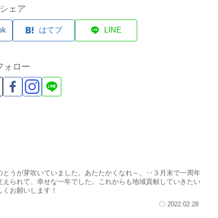
シェア
ok
はてブ
LINE
フォロー
す
のとうが芽吹いていました。あたたかくなれ～。‥３月末で一周年
支えられて、幸せな一年でした。これからも地域貢献していきたい
しくお願いします！
2022.02.28