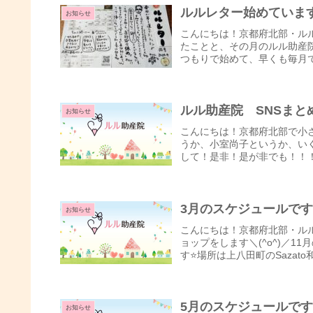
ルルレター始めていま
お知らせ
こんにちは！京都府北部・ル
たことと、その月のルル助産
つもりで始めて、早くも毎月で
ルル助産院 SNSまと
お知らせ
こんにちは！京都府北部で小
うか、小室尚子というか、い
して！是非！是が非でも！！！フ
3月のスケジュールで
お知らせ
こんにちは！京都府北部・ルル助
ョップをします＼(^o^)／
す⭐場所は上八田町のSazato和
5月のスケジュールで
お知らせ