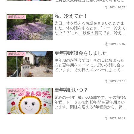
にある大原神社は安産の神様で有名な神
社です。私も妊娠のときには安産祈願で
2024.10.23
お世話になり、腹帯もご祈祷してもらい
ました。大原神社さんで助産師相談大原
私、冷えてた！
助産院のこと
神社さんのご厚意で、京...
先日、体を整えるお話をさせいただきま
した。体の話をするとき、”ユー、冷えて
ない？？”これ、鉄板の質問です。冷えて
るか、冷えていないか。。。実はけっこ
う難しい質問。それは、自分の感覚であ
2021.05.07
り、習慣や慣れ、思い込みに影響される
からです。お話させて...
更年期座談会をしました
助産院のこと
更年期の座談会では、その日に集まった
方と更年期をテーマに、思いを話し合っ
ています。その日のメンバーによって内
容がかわるので、毎回楽しみです♪‥先日
は、これから更年期を迎える、更年期っ
2022.03.18
てどんなんだろうと話が出ました。更年
期がどうだったというの...
更年期はいつ？
助産院のこと
閉経の平均年齢が50.5歳です。その前後5
年程、トータルで約10年間を更年期とい
います。閉経を迎える5年程前から、卵巣
ホルモン(エストロゲン)の分泌が減少して
症状が出てきます。松本圭子（2020）
2021.10.19
『これってホルモンのしわざだったの
ね』池田書...