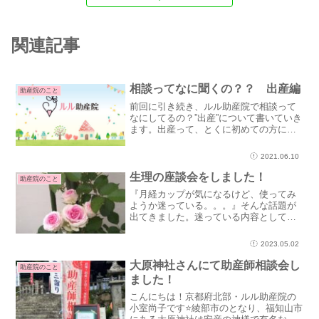
関連記事
相談ってなに聞くの？？ 出産編
助産院のこと
前回に引き続き、ルル助産院で相談って
なにしてるの？”出産”について書いていき
ます。出産って、とくに初めての方にと
って未知の世界ですよね。それは、パー
トナーにとっても同じだと思います。出
2021.06.10
産って、どんなイメージがあります
か？？心配や怖いイメージ...
生理の座談会をしました！
助産院のこと
『月経カップが気になるけど、使ってみ
ようか迷っている。。。』そんな話題が
出てきました。迷っている内容として
は、買ったはいいけど上手く使いこなせ
なかったり、自分に合わなかったらどう
2023.05.02
しよう。。。♪¨̮⑅*⋆｡˚✩.*･ﾟ月経カップは
一度購入する...
大原神社さんにて助産師相談会し
助産院のこと
ました！
こんにちは！京都府北部・ルル助産院の
小室尚子です⭐綾部市のとなり、福知山市