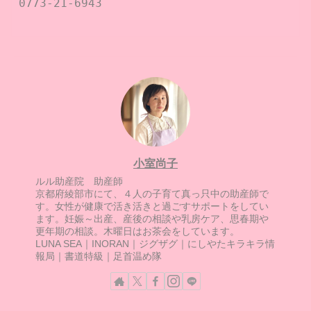
0773-21-6943

小室尚子
ルル助産院 助産師
京都府綾部市にて、４人の子育て真っ只中の助産師で
す。女性が健康で活き活きと過ごすサポートをしてい
ます。妊娠～出産、産後の相談や乳房ケア、思春期や
更年期の相談。木曜日はお茶会をしています。
LUNA SEA｜INORAN｜ジグザグ｜にしやたキラキラ情
報局｜書道特級｜足首温め隊