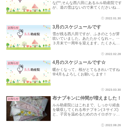
な(^^;そんな西八田にあるルル助産院です
が、道の雪はないので来てくださいね。
温かいお茶を飲みながらお話しましょう
(^^♪ご予約は、℡０７７３－２１－６９
2022.01.30
４３、問い合わせ、SNSのメッセージか
ら、お待ちし...
3月のスケジュールです
お知らせ
雪が残る西八田ですが、ふきのとうが芽
吹いていました。あたたかくなれ～。‥
３月末で一周年を迎えます。たくさんの
方に支えられて、幸せな一年でした。こ
れからも地域貢献していきたいと思って
2022.02.28
います。どうぞよろしくお願いします！
4月のスケジュールです☆
お知らせ
暖かくなって、桜がとてもきれいですね
🌸4月もよろしくお願いします！
2023.03.30
布ナプキンに仲間が増えました！
お知らせ
ルル助産院にはこれまで、しっかり経血
を吸収してくれる布ナプキン(３サイズ)
と、子宮を温めるためのカイロポケット
付き布ナプキンの２種類がありました。
プラス、私が欲しかった布ナプキンが増
2022.08.26
えることになりました☆‥私は月経のと