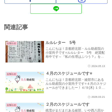
関連記事
ルルレター 5号
お知らせ
こんにちは！京都府北部・ルル助産院の
小室尚子です⭐ルルレター 5号 絶賛配
布中です～『私の生理はふつう？』をテ
ーマに書きました♪ ふつうは人によって
ちがうのがふつうですが(笑)「生理ってこ
2024.05.13
んな感じかな」というのが経験したり見
聞きしたりして、...
４月のスケジュールです⭐
お知らせ
こんにちは！京都府北部・綾部市にある
ルル助産院の小室尚子です⭐４月のスケジ
ュールができましたー！４/９(木) １０時
～ 生理・更年期のお茶会 ルル助産院
にて生理や更年期といった女性ならでは
2026.03.21
の話してみたいことや聞きたいこと女性
の一生は、女性ホ...
２月のスケジュールです
お知らせ
残雪がまだまだある綾部、いや西八田か