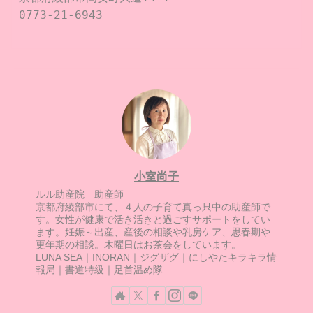
0773-21-6943

小室尚子
ルル助産院 助産師
京都府綾部市にて、４人の子育て真っ只中の助産師で
す。女性が健康で活き活きと過ごすサポートをしてい
ます。妊娠～出産、産後の相談や乳房ケア、思春期や
更年期の相談。木曜日はお茶会をしています。
LUNA SEA｜INORAN｜ジグザグ｜にしやたキラキラ情
報局｜書道特級｜足首温め隊