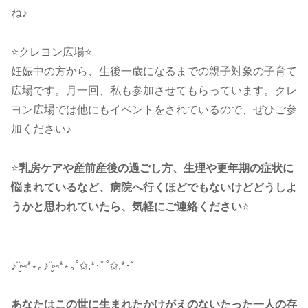
ね♪
⭐クレヨン広場⭐
妊娠中の方から、生後一歳になるまでの親子対象の子育て
広場です。月一回、私も参加させてもらっています。クレ
ヨン広場では他にもイベントをされているので、ぜひご参
加ください♪
⭐
乳房ケアや産前産後の過ごし方、生理や更年期の症状に
悩まれているなど、病院へ行くほどでもないけどどうしよ
うかと思われていたら、気軽にご連絡ください
⭐
♪¨̮⑅*⋆｡♪¨̮⑅*⋆｡˚✩.*･ﾟ˚✩.*･ﾟ
あなたはこの世に生まれたかけがえのないたった一人の存