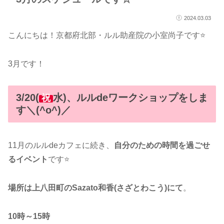
2024.03.03
こんにちは！京都府北部・ルル助産院の小室尚子です⭐
3月です！
3/20(
水)、ルルdeワークショップをしま
祝
す＼(^o^)／
11月のルルdeカフェに続き、
自分のための時間を過ごせ
るイベント
です⭐
場所は上八田町のSazato和香(さざとわこう)にて
。
10時～15時