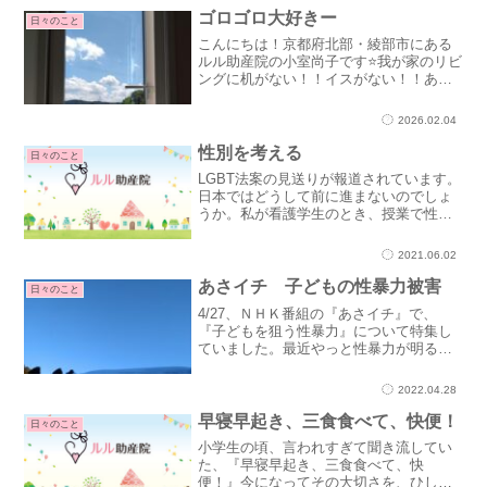
うくせにで...
ゴロゴロ大好きー
日々のこと
こんにちは！京都府北部・綾部市にある
ルル助産院の小室尚子です⭐我が家のリビ
ングに机がない！！イスがない！！ある
のは電気カーペットと掛け物帰ってきた
らゴロゴローごはん食べたらゴロゴロー
2026.02.04
朝起きて眠たかったらゴロゴロー家族
各々がしたいことをしてゴ...
性別を考える
日々のこと
LGBT法案の見送りが報道されています。
日本ではどうして前に進まないのでしょ
うか。私が看護学生のとき、授業で性別
のことを学びました。今から20年程前の
ことです。その時先生は、『７つの視点
2021.06.02
から性をとらえることができる』と言わ
れました。７つ！？...
あさイチ 子どもの性暴力被害
日々のこと
4/27、ＮＨＫ番組の『あさイチ』で、
『子どもを狙う性暴力』について特集し
ていました。最近やっと性暴力が明るみ
になってきました。信じられない実態ば
かりです。今回の特集では、勇気を持っ
2022.04.28
て実体験を語ってくださり、被害にあっ
たときの心情や周囲に話...
早寝早起き、三食食べて、快便！
日々のこと
小学生の頃、言われすぎて聞き流してい
た、『早寝早起き、三食食べて、快
便！』今になってその大切さを、ひしひ