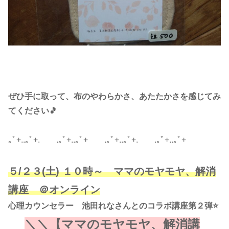
ぜひ手に取って、布のやわらかさ、あたたかさを感じてみ
てください🎵
｡ﾟ+..｡ﾟ+. .｡ﾟ+..｡ﾟ+ .｡ﾟ+..｡ﾟ+. .｡ﾟ+..｡ﾟ+
５/２３(土) １０時～ ママのモヤモヤ、解消
講座 ＠オンライン
心理カウンセラー 池田れなさんとのコラボ講座第２弾⭐
＼＼
【ママのモヤモヤ、解消講