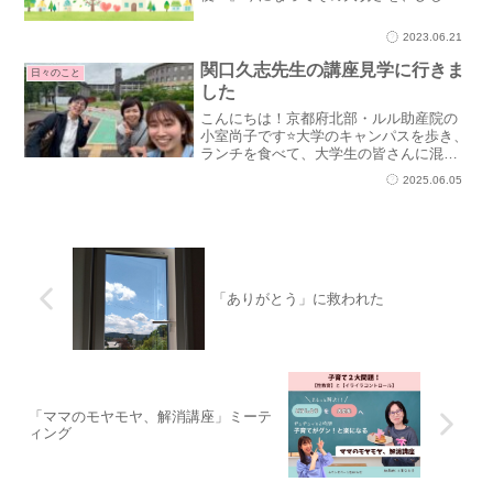
しひしひしひしひしと感じております。
✩⋆*॰¨̮⋆｡˚✩✩⋆*॰¨̮⋆｡˚✩若い頃は観たいドラ
2023.06.21
マがあって夜遅く寝ても、次の日眠いわ
ーと思...
関口久志先生の講座見学に行きま
日々のこと
した
こんにちは！京都府北部・ルル助産院の
小室尚子です⭐大学のキャンパスを歩き、
ランチを食べて、大学生の皆さんに混ざ
って講義を受ける。。。京都府助産師会
2025.06.05
の性教育チームのメンバーと過ごした、
ウキウキの一日でした！！！本日の目
的、それは関口久志先生の...
「ありがとう」に救われた
「ママのモヤモヤ、解消講座」ミーテ
ィング