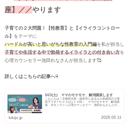
座】
／／
やります
子育ての２大問題！【性教育】と【イライラコントロー
ル】
をテーマに
ハードルが高いと思いがちな性教育の入門編
を私が担当し
子育てや生活する中で勃発するイライラとの付き合い方
を
心理カウンセラー池田れなさんが担当します🥰
詳しくはこちらの記事へ☟
5/23(土) ママのモヤモヤ、解消講座します
こんにちは！京都府北部・綾部市にあるルル助産院の小室
尚子です⭐５/２３(土) １０時～ ママのモヤモヤ、解消講
座 ＠オンライン心理カウンセラー 池田れなさんとのコ
ラボ講座第２弾⭐ ＼＼【ママのモヤモヤ、解消講座】
／／子育ての２大問題！【性…
2026.05.11
lulujo.jp