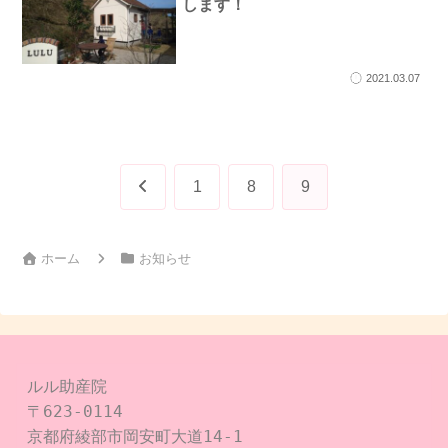
します！
2021.03.07
前
1
8
9
へ
ホーム
お知らせ
ルル助産院

〒623-0114

京都府綾部市岡安町大道14-1
