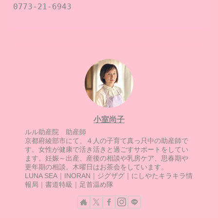
0773-21-6943

小室尚子
ルル助産院 助産師
京都府綾部市にて、４人の子育て真っ只中の助産師で
す。女性が健康で活き活きと過ごすサポートをしてい
ます。妊娠～出産、産後の相談や乳房ケア、思春期や
更年期の相談。木曜日はお茶会をしています。
LUNA SEA｜INORAN｜ジグザグ｜にしやたキラキラ情
報局｜書道特級｜足首温め隊