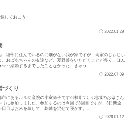
記録しておこう！
2022.01.29
期
ね！綾部に住んでいるのに畑がない我が家ですが、両家のじぃじぃ
ま、おばあちゃんの友達など、夏野菜をいただくことが多く、ほん
☆‥結婚するまでしたことなかった、きゅう...
2022.07.09
噌づくり
部市にあるルル助産院の小室尚子です⭐味噌づくり地域のお母さん
作りに参加しました。参加するのは今回で3回目ですが、3日間全
一日目はお米を蒸して、麹菌を混ぜて寝かす。...
2026.01.12