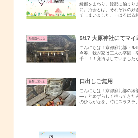
綾部をまわり、綾部に泊まり
に。沼会とは、それぞれの好
てしまいました。‥はるばる綾
5/17 大原神社にてマ
助産院のこと
こんにちは！京都府北部・ル
今春、我が家は三人の卒園・
手！！！覚悟はしていましたが
口出しご無用
綾部の暮らし
こんにちは！京都府北部の綾
―」とめずらしく持ってきた
のひらがなを、時にスラスラ、