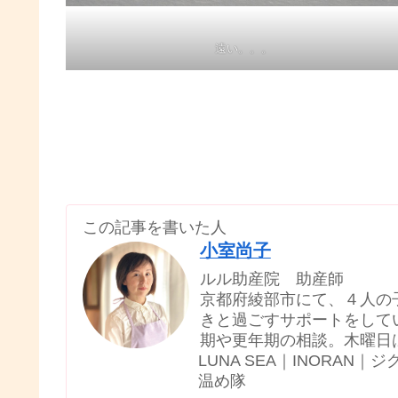
遠い。。。
この記事を書いた人
小室尚子
ルル助産院 助産師
京都府綾部市にて、４人の
きと過ごすサポートをして
期や更年期の相談。木曜日
LUNA SEA｜INORA
温め隊