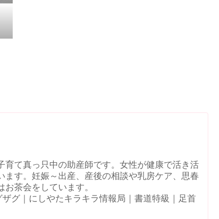
子育て真っ只中の助産師です。女性が健康で活き活
います。妊娠～出産、産後の相談や乳房ケア、思春
はお茶会をしています。
N｜ジグザグ｜にしやたキラキラ情報局｜書道特級｜足首