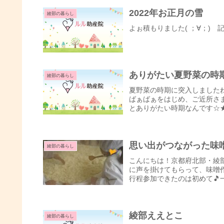
2022年お正月の雪
綾部の暮らし
よぉ積もりました( ；∀；) 
ありがたい夏野菜の時
綾部の暮らし
夏野菜の時期に突入しました
ばぁばぁをはじめ、ご近所さ
とありがたい時期なんです☆★
思い出がつながった味
綾部の暮らし
こんにちは！京都府北部・綾
に声を掛けてもらって、味噌
行程参加できたのは初めて🎵
綾部ええとこ
綾部の暮らし