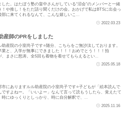
ました。はたぼう塾の畠中さんがしている“沼会”のメンバーと一緒
き！や推し！をただ語り聞くだけの会。おかげで私はBTSに出会っ
部に来てくれるなんて、こんな嬉しいこ...
2022.03.23
イ助産師のPRをしました
ル助産院の小室尚子です⭐随分、こちらをご無沙汰しております。
卒業と、入学が無事にできました！！！おめでとう！！！拍
、まさに怒涛。全5回も着物を着せてもらえるとい...
2025.05.18
部市にありますルル助産院の小室尚子です⭐子どもが「絵本読んで
んですよねー。「いいよー」なんて言って読もうしたら、覚えたて
時にゆっくりとしっかり、時に自分解釈で、...
2025.11.16