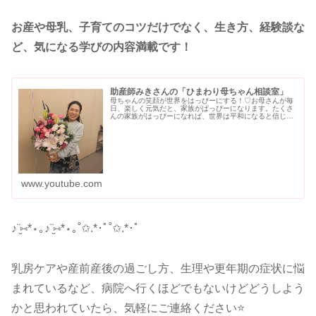
お産や母乳、子育てのコツだけでなく、生き方、経験談な
ど、気になる学びの内容満載です！
助産師みきさんの「ひまわり母ちゃん相談室」
母ちゃんの笑顔が世界をはっぴーにする！♡お母さんが毎
日、楽しく元気だと、家族がぱっぴーになります。たくさ
んの家族がはっぴーになれば、世界は平和になると信じて
助産師になりました。お産のできる助産院を開業して１６
年。京都舞鶴から、日本全国のお母...
www.youtube.com
♪¨̮⑅*⋆｡♪¨̮⑅*⋆｡˚✩.*･ﾟ˚✩.*･ﾟ
乳房ケアや産前産後の過ごし方、生理や更年期の症状に悩
まれているなど、病院へ行くほどでもないけどどうしよう
かと思われていたら、気軽にご連絡ください⭐