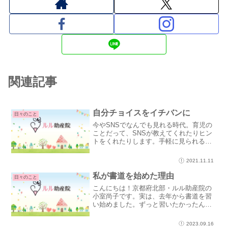
関連記事
自分チョイスをイチバンに
日々のこと
今やSNSでなんでも見れる時代。育児の
ことだって、SNSが教えてくれたりヒン
トをくれたりします。手軽に見られるの
も、SNSのいいところですね。例えば、
寝かしつけのことを知りたい時、こんな
2021.11.11
風に寝かしつけしていますと、SNSの動
画や投稿で見るこ...
私が書道を始めた理由
日々のこと
こんにちは！京都府北部・ルル助産院の
小室尚子です。実は、去年から書道を習
い始めました。ずっと習いたかったんで
すけど、えいやっ！とスケジュールを自
分のために確保するようにしました。書
2023.09.16