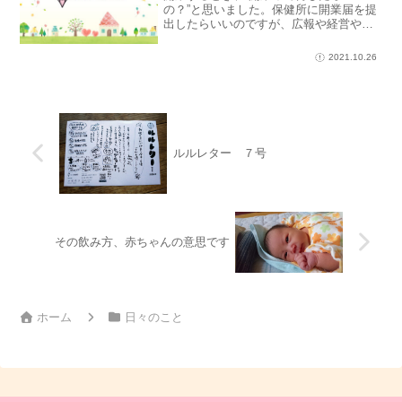
の？”と思いました。保健所に開業届を提
出したらいいのですが、広報や経営や営
業？、これまでやった事ないことばか
り。考えるだけでパニックでした。そん
2021.10.26
なときに思い浮かんだのが、はたぼう塾
でした。はたぼう塾を主宰...
ルルレター ７号
その飲み方、赤ちゃんの意思です
ホーム
日々のこと