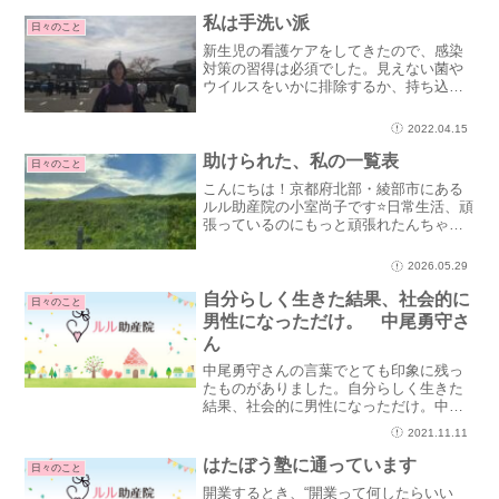
道を選んだ理由は、私が過去に習ってい
たから。今から新しいこと...
私は手洗い派
日々のこと
新生児の看護ケアをしてきたので、感染
対策の習得は必須でした。見えない菌や
ウイルスをいかに排除するか、持ち込ま
ないか、運んで広げないか。菌やウイル
スを退治するのは重要ですが、すべてを
2022.04.15
消毒、除菌するわけにもいかず、人やも
の、空気が動くので、菌や...
助けられた、私の一覧表
日々のこと
こんにちは！京都府北部・綾部市にある
ルル助産院の小室尚子です⭐日常生活、頑
張っているのにもっと頑張れたんちゃう
かと思うことがある人はもっと出来てい
るのに私はこの程度なのかと、誰かと比
2026.05.29
べて自分を責める休むこと、ひとり時間
を楽しむことに罪悪感が...
自分らしく生きた結果、社会的に
日々のこと
男性になっただけ。 中尾勇守さ
ん
中尾勇守さんの言葉でとても印象に残っ
たものがありました。自分らしく生きた
結果、社会的に男性になっただけ。中尾
さんは、身体的な性別が女性でしたが、
2021.11.11
心は男性でした。現在は性別適合手術を
受け、戸籍上男性として生きておられま
はたぼう塾に通っています
日々のこと
す。そのことについて、“...
開業するとき、“開業って何したらいい