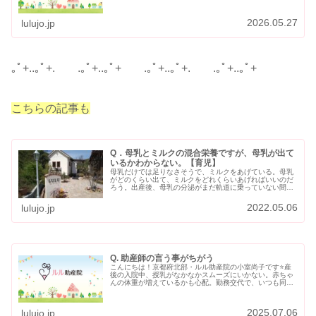
時半～ クレヨンひろば ＠せんだん苑こども園妊娠中の
方から、一歳になるまでの親…
2026.05.27
lulujo.jp
｡ﾟ+..｡ﾟ+. .｡ﾟ+..｡ﾟ+ .｡ﾟ+..｡ﾟ+. .｡ﾟ+..｡ﾟ+
こちらの記事も
Q．母乳とミルクの混合栄養ですが、母乳が出て
いるかわからない。【育児】
母乳だけでは足りなさそうで、ミルクをあげている。母乳
がどのくらい出て、ミルクをどれくらいあげればいいのだ
ろう。出産後、母乳の分泌がまだ軌道に乗っていない間
は、ミルクと混合栄養の方が多いと思います。母乳やミル
クを、どれくらい赤ちゃんにあげたら…
2022.05.06
lulujo.jp
Q. 助産師の言う事がちがう
こんにちは！京都府北部・ルル助産院の小室尚子です⭐産
後の入院中、授乳がなかなかスムーズにいかない。赤ちゃ
んの体重が増えているかも心配。勤務交代で、いつも同じ
助産師が担当してくれるわけにもいかず。。。「助産師さ
んのアドバイスが人によってちがう…
2025.07.06
lulujo.jp