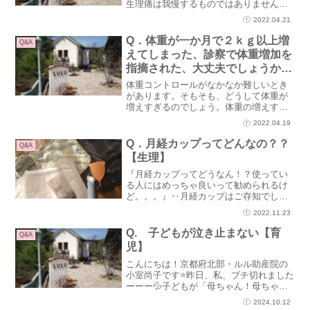
生理痛は我慢するものではありません。
生理痛は、経血を出すために、子宮が収
2022.04.21
縮するので、そのときに起こる痛みで
す。痛みが強いということは、子宮が経
Q．体重が一か月で２ｋｇ以上増
Q&A
血を出そうとより頑張ってい...
えてしまった、診察で体重増加を
指摘された、大丈夫でしょうか？
【妊娠】
体重コントロールがなかなか難しいとき
があります。そもそも、どうして体重が
増えすぎるのでしょう。体重の増えすぎ
はよくない？赤ちゃんに影響があるのか
2022.04.19
しら？？‥ただ食べ過ぎだけが原因では
ありません☆胎児や胎盤がググっと大き
Q．月経カップってどんなの？？
Q&A
くなる時期があります。む...
【生理】
『月経カップってどうなん！？使ってい
る人にはめっちゃ良いって勧められるけ
ど。。。』‥月経カップはご存知でしょ
うか。膣内にカップを挿入して、カップ
2022.11.23
で経血を受ける生理用品です。‥実は私
もチャレンジしました！不安しかありま
Q. 子どもが泣き止まない【育
Q&A
せんでしたが。。。1回目...
児】
こんにちは！京都府北部・ルル助産院の
小室尚子です⭐昨日、私、ブチ切れました
ーーー💦子どもが「母ちゃん！母ちゃ
ん！」を連呼するのですが、私はゴロゴ
2024.10.12
ロしたくて、「母ちゃん以外を呼ん