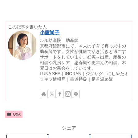
この記事を書いた人
小室尚子
ルル助産院 助産師
京都府綾部市にて、４人の子育て真っ只中の
助産師です。女性が健康で活き活きと過ごす
サポートをしています。妊娠～出産、産後の
相談や乳房ケア、思春期や更年期の相談。木
曜日はお茶会をしています。
LUNA SEA｜INORAN｜ジグザグ｜にしやたキ
ラキラ情報局｜書道特級｜足首温め隊
Q&A
シェア