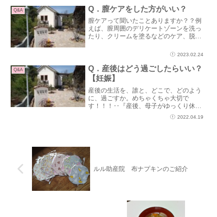
で！」と頼みました。でも、「母ちゃん
Q．膣ケアをした方がいい？
Q&A
がいいんや！トイレに行こ！」...
膣ケアって聞いたことありますか？？例
えば、膣周囲のデリケートゾーンを洗っ
たり、クリームを塗るなどのケア、脱毛
処理、膣を鍛えるなど。海外では、膣ケ
アをしっかりしているところもあるよう
2023.02.24
です。デリケートゾーンを洗うというの
は、膣内は弱酸性なので、...
Q．産後はどう過ごしたらいい？
Q&A
【妊娠】
産後の生活を、誰と、どこで、どのよう
に、過ごすか。めちゃくちゃ大切で
す！！！‥『産後、母子がゆっくり休養
を取りながら過ごせるようにするには』
2022.04.19
準備することで、産後の生活をゆったり
過ごせて、産後の回復が早いです。‥お
母さんがゆったり過ごすとは、...
ルル助産院 布ナプキンのご紹介