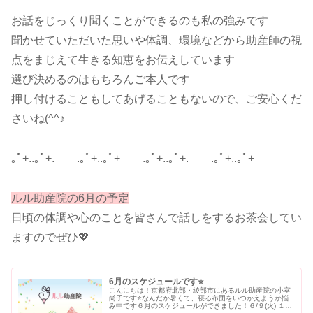
お話をじっくり聞くことができるのも私の強みです
聞かせていただいた思いや体調、環境などから助産師の視
点をまじえて生きる知恵をお伝えしています
選び決めるのはもちろんご本人です
押し付けることもしてあげることもないので、ご安心くだ
さいね(^^♪
｡ﾟ+..｡ﾟ+. .｡ﾟ+..｡ﾟ+ .｡ﾟ+..｡ﾟ+. .｡ﾟ+..｡ﾟ+
ルル助産院の6月の予定
日頃の体調や心のことを皆さんで話しをするお茶会してい
ますのでぜひ💖
6月のスケジュールです⭐
こんにちは！京都府北部・綾部市にあるルル助産院の小室
尚子です⭐なんだか暑くて、寝る布団をいつかえようか悩
み中です６月のスケジュールができました！６/９(火) １０