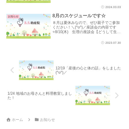
月のルルdeカフェに続き、自分のための
時間を過ごせるイベントです⭐場所は上八
2024.03.03
田町のSazato和香(さざとわこう)...
8月のスケジュールです☆
お知らせ
８月は夏休みなので、ぜひ親子でご参加
ください！＼(^o^)／座談会の内容です
⭐8/10(木) 生理の座談会【どうして生理
ってあるの？】8/17(木) 更年期の座談会
【幸(こう)年期にしよう！】8/24(木) 出
2023.07.30
産ふりかえり座談会【あなたが生...
12/19「産後の心と体の話」をしました
(^o^)／
1/24 地域のお母さんと料理教室しまし
た！
ホーム
お知らせ