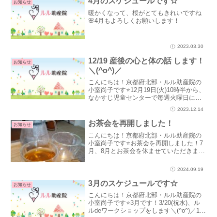
4月のスケジュールです☆
お知らせ
暖かくなって、桜がとてもきれいですね
🌸4月もよろしくお願いします！
2023.03.30
12/19 産後の心と体の話 します！
お知らせ
＼(^o^)／
こんにちは！京都府北部・ルル助産院の
小室尚子です⭐12月19日(火)10時半から、
なかすじ児童センターで毎週火曜日にあ
る“みにみにひろば”におじゃまして、【産
2023.12.14
後の心と体の話】をします＼(^o^)／産後
はホルモンのせいで情緒不安定になりや
お茶会を再開しました！
お知らせ
すい...
こんにちは！京都府北部・ルル助産院の
小室尚子です⭐お茶会を再開しました！7
月、8月とお茶会を休ませていただきまし
た。9月は19日の更年期から再開しました
が、スケジュールにあげていなかったの
2024.09.19
で、ご迷惑をおかけしました。お休みを
もらって、自分の...
3月のスケジュールです☆
お知らせ
こんにちは！京都府北部・ルル助産院の
小室尚子です⭐3月です！3/20(祝水)、ル
ルdeワークショップをします＼(^o^)／11