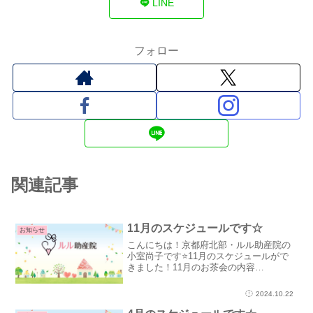
LINE
フォロー
関連記事
11月のスケジュールです☆
お知らせ
こんにちは！京都府北部・ルル助産院の
小室尚子です⭐11月のスケジュールがで
きました！11月のお茶会の内容
⭐11/14(木) 生理のお茶会【生理の色は
何色！？】11/21(木) 更年期のお茶会
2024.10.22
【そろそろ更年期かな？】11/28(木) 出
産ふり...