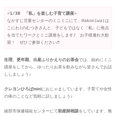
⭐
1/30　「私」を楽しむ子育て講座
⭐

なかすじ児童センターのミニミニにて、Hakoniwa(は
こにわ)のむつきさんと、子どもではなく「私」に焦点
を当てたワークとミニ講座をします♪　お子様連れ大歓
迎！　ぜひご参加ください♬
生理、更年期、出産ふりかえりのお茶会
では、始めにミニ
講座をしてから、ゆったりお茶を飲みながら皆さんでお話
ししましょう♪
クレヨンひろばmini
におじゃましています、子育てや女性
の体のことなど気軽に話しましょう♪
綾部市保健福祉センターにて
助産師相談
をしています、無