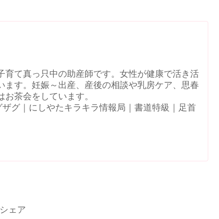
子育て真っ只中の助産師です。女性が健康で活き活
います。妊娠～出産、産後の相談や乳房ケア、思春
はお茶会をしています。
N｜ジグザグ｜にしやたキラキラ情報局｜書道特級｜足首
シェア