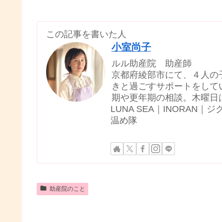
この記事を書いた人
小室尚子
ルル助産院 助産師
京都府綾部市にて、４人の
きと過ごすサポートをして
期や更年期の相談。木曜日
LUNA SEA｜INORA
温め隊
助産院のこと