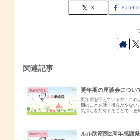
X
Facebo
関連記事
更年期の座談会につい
助産院のこと
更年期を迎えている方、これ
期のことを話す機会が少ない
気持ちを共有することで、更年
ルル助産院2周年感謝
助産院のこと