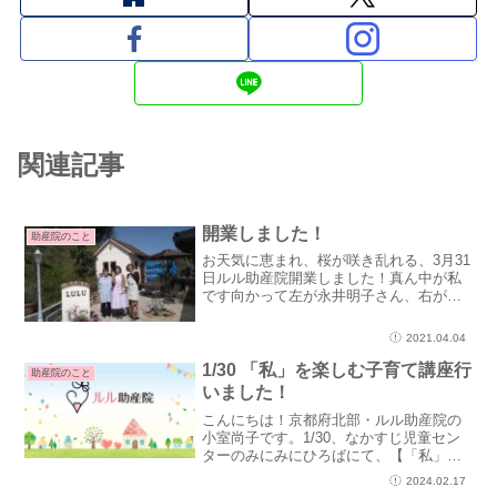
関連記事
開業しました！
助産院のこと
お天気に恵まれ、桜が咲き乱れる、3月31
日ルル助産院開業しました！真ん中が私
です向かって左が永井明子さん、右が谷
垣律子さん助産師にふれてほしい、実は
身近にいるよ～の思いから、先輩助産師
2021.04.04
の永井明子さん(あこ助産院)、谷垣律子さ
ん(あもがね助産...
1/30 「私」を楽しむ子育て講座行
助産院のこと
いました！
こんにちは！京都府北部・ルル助産院の
小室尚子です。1/30、なかすじ児童セン
ターのみにみにひろばにて、【「私」を
楽しむ子育て講座 】を行いました。ルル
2024.02.17
助産院のとなりの町にあるなかすじ児童