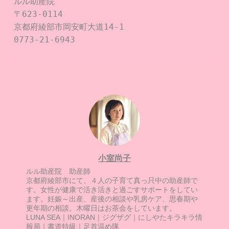
ルル助産院

〒623-0114

京都府綾部市岡安町大道14-1

0773-21-6943

小室尚子
ルル助産院 助産師
京都府綾部市にて、４人の子育て真っ只中の助産師で
す。女性が健康で活き活きと過ごすサポートをしてい
ます。妊娠～出産、産後の相談や乳房ケア、思春期や
更年期の相談。木曜日はお茶会をしています。
LUNA SEA｜INORAN｜ジグザグ｜にしやたキラキラ情
報局｜書道特級｜足首温め隊