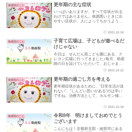
センターは、けっこう雪が積もるーー
更年期の主な症状
助産院のこと
ー！館長さんをはじめ...
いっぱいありますが、すべて症状が出る
わけではありません。体調悪いときに出
やすい症状が、人によってちがうよう
に、更年期症状も人それぞれです。ここ
で、そもそもエストロゲンってどんな役
2021.10.19
割があるのか見ていきます。下の図にあ
るように．．．こんなに役割...
子育て広場は、子どもが遊べるだ
助産院のこと
けじゃない
今日は、せんだん苑こども園にある、ク
レヨン広場に行ってきました♪毎月、助産
師の日を設けていただいて、おじゃまし
ています。子育て広場って、子どもが遊
2021.10.22
ぶためにあると思いますか？？むしろ、
お母さんやお父さんの息抜きの場です!
更年期の過ごし方を考える
助産院のこと
(^^)!子どもとずっ...
更年期症状があるために、“日常生活が送
れない”、“しんどい思いがある”のは辛い
ですね。治療方法として、ホルモン補充
療法があります。ホルモン分泌が減少す
ることで症状が起こっているので、ホル
2021.10.19
モンを補充して症状を和らげるもので
す。他にも、カウンセ...
令和8年 明けましておめでとう
助産院のこと
ございます
こんにちは！京都府北部・綾部市にある