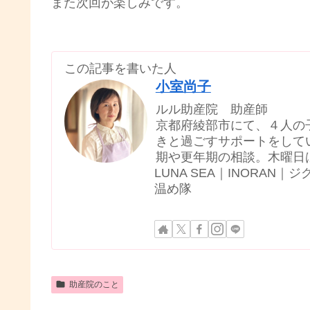
また次回が楽しみです。
この記事を書いた人
小室尚子
ルル助産院 助産師
京都府綾部市にて、４人の
きと過ごすサポートをして
期や更年期の相談。木曜日
LUNA SEA｜INORA
温め隊
助産院のこと