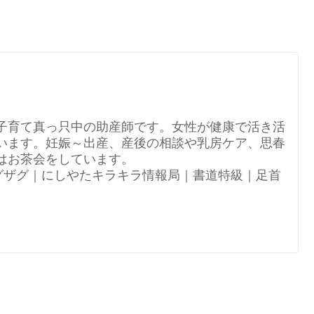
子育て真っ只中の助産師です。女性が健康で活き活
います。妊娠～出産、産後の相談や乳房ケア、思春
はお茶会をしています。
N｜ジグザグ｜にしやたキラキラ情報局｜書道特級｜足首