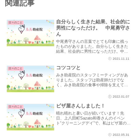
関連記事
自分らしく生きた結果、社会的に
日々のこと
男性になっただけ。 中尾勇守さ
ん
中尾勇守さんの言葉でとても印象に残っ
たものがありました。自分らしく生きた
結果、社会的に男性になっただけ。中尾
さんは、身体的な性別が女性でしたが、
2021.11.11
心は男性でした。現在は性別適合手術を
受け、戸籍上男性として生きておられま
コツコツと
日々のこと
す。そのことについて、“...
みき助産院のスタッフミーティングがあ
りました。スタッフは助産師だけでな
く、みき助産院の食事や掃除を支えてい
る方や、今は休止していますが、“ゆるり
きらり”という女性が集うお話会のメンバ
2022.01.07
ーもいます。みんな素敵な女性ばかり
で、ともに時間を過ごすの...
ピザ屋さんしました！
日々のこと
晴れ晴れと暑い日が続いています！先
日、上八田町Sazato和香さんのイベン
ト“クリーニングデイ”で、私はピザ屋のお
ばちゃんをしました！お店をするのは初
めて！？学園祭以来かも！一緒にピザお
2022.05.31
ばちゃんをしたのは、アロマサロンLaka