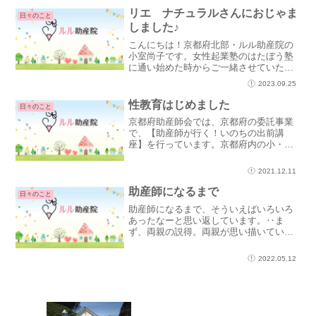
の藤田紘子ちゃ...
リエ ナチュラルさんにおじゃま
日々のこと
しました♪
こんにちは！京都府北部・ルル助産院の
小室尚子です。女性起業塾のはたぼう塾
に通い始めた時からご一緒させていただ
いている理恵さんのもとへ行ってきまし
2023.09.25
た～♪.☆.｡.:.+*:ﾟ+｡ .ﾟ･*..☆.｡.:*理恵さ
んは、数秘やカラーの達人✨数秘や...
性教育はじめました
日々のこと
京都府助産師会では、京都府の委託事業
で、【助産師が行く！いのちの出前講
座】を行っています。京都府内の小・中
学校が対象で、応募のあった学校に出向
いて講座をしています。事前に学校に訪
2021.12.11
れて、打ち合わせを行いました。学校に
よって、盛り込んでほしい内...
助産師になるまで
日々のこと
助産師になるまで、そういえばいろいろ
あったなーと思い返しています。‥ま
ず、両親の説得。両親が思い描いていた
道とちがっていて。私もゆらいで時間延
ばししていたけど、家を飛び出してとか
2022.05.12
自分で学費払ってとかまではできなく
て、最後はお願いしたなー。自...