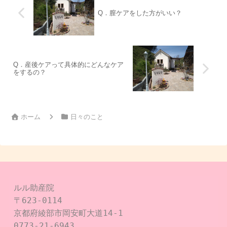
Q．膣ケアをした方がいい？
Q．産後ケアって具体的にどんなケア
をするの？
ホーム
日々のこと
ルル助産院

〒623-0114

京都府綾部市岡安町大道14-1

0773-21-6943
