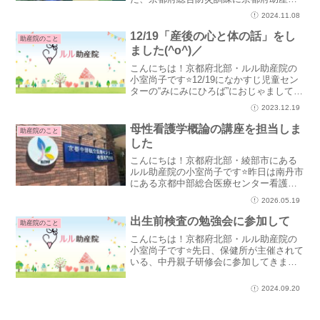
会が参加しました。私も助産師会のメン
2024.11.08
バーとして参加しました。日赤、リハビ
リ、福祉、看護、栄養、精神など多くの
12/19「産後の心と体の話」をし
助産院のこと
専門機関が参加して...
ました(^o^)／
こんにちは！京都府北部・ルル助産院の
小室尚子です⭐12/19になかすじ児童セン
ターの“みにみにひろば”におじゃまして、
「産後の心と体の話」をしました♪みにみ
2023.12.19
にひろばは毎週火曜日の10時半から未就
園児の親子を対象とした子育て広場で
母性看護学概論の講座を担当しま
助産院のこと
す。なんと！...
した
こんにちは！京都府北部・綾部市にある
ルル助産院の小室尚子です⭐昨日は南丹市
にある京都中部総合医療センター看護専
門学校に行ってきましたご縁あって今年
2026.05.19
で3回目 地域での活動を紹介する1コマ
を担当させてもらいました♬「母性看護
出生前検査の勉強会に参加して
助産院のこと
学としてだけでなく自...
こんにちは！京都府北部・ルル助産院の
小室尚子です⭐先日、保健所が主催されて
いる、中丹親子研修会に参加してきまし
た！綾部市の由良産婦人科医院の杉山伸
子先生による、『出生前検査』について
2024.09.20
の勉強会でした。♪¨̮⑅*⋆｡♪¨̮⑅*⋆｡˚✩.*･ﾟ˚...