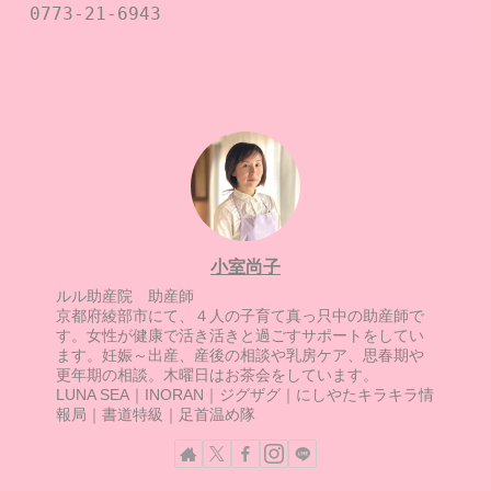
0773-21-6943

小室尚子
ルル助産院 助産師
京都府綾部市にて、４人の子育て真っ只中の助産師で
す。女性が健康で活き活きと過ごすサポートをしてい
ます。妊娠～出産、産後の相談や乳房ケア、思春期や
更年期の相談。木曜日はお茶会をしています。
LUNA SEA｜INORAN｜ジグザグ｜にしやたキラキラ情
報局｜書道特級｜足首温め隊