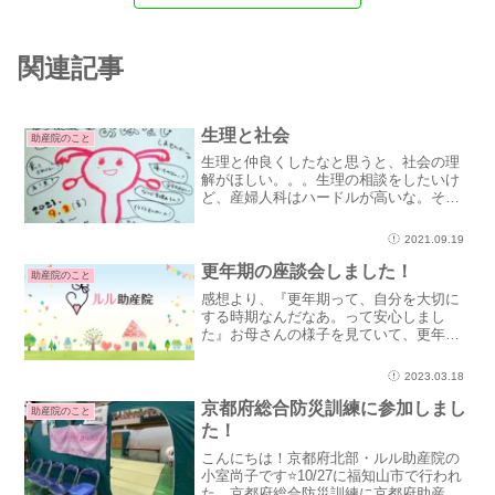
関連記事
生理と社会
助産院のこと
生理と仲良くしたなと思うと、社会の理
解がほしい。。。生理の相談をしたいけ
ど、産婦人科はハードルが高いな。そも
そも生理の話ってしてもいいの？生理痛
で仕事を休むって言いづらいから、痛み
2021.09.19
止めの薬を飲んで乗り切ろう。生理用品
を買うお金がない。生理に...
更年期の座談会しました！
助産院のこと
感想より、『更年期って、自分を大切に
する時期なんだなあ。って安心しまし
た』お母さんの様子を見ていて、更年期
はしんどいものと思っていたそうです。
20代は生理痛に悩まされて、30代に温活
2023.03.18
にはまり更に食生活を見直すと生理痛が
なくなって。私も知らな...
京都府総合防災訓練に参加しまし
助産院のこと
た！
こんにちは！京都府北部・ルル助産院の
小室尚子です⭐10/27に福知山市で行われ
た、京都府総合防災訓練に京都府助産師