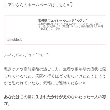
ルアンさんのホームページはこちら⭐👇
西舞鶴 フェイシャルエステ "ルアン"
京都府舞鶴市 フェイシャルエステ "ルアン"さんのブログで
す。最近の記事は「【最新】 サロンご案内可能日 9月10月
（動画あり）」です。
ameblo.jp
♪¨̮⑅*⋆｡♪¨̮⑅*⋆｡˚✩.*･ﾟ˚✩.*･ﾟ
乳房ケアや産前産後の過ごし方、生理や更年期の症状に悩
まれているなど、病院へ行くほどでもないけどどうしよう
かと思われていたら、気軽にご連絡ください⭐
あなたはこの世に生まれたかけがえのないたった一人の存
在。